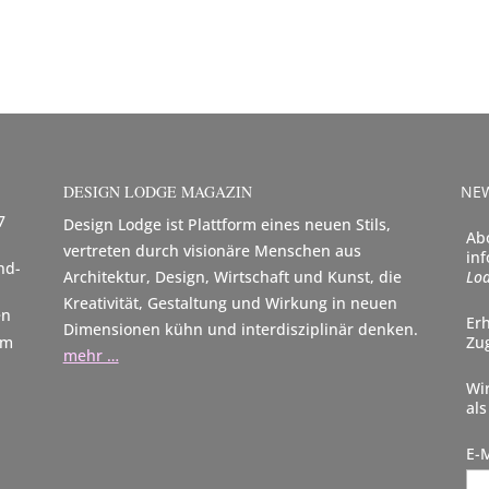
DESIGN LODGE MAGAZIN
NE
7
Design Lodge ist Plattform eines neuen Stils,
Ab
vertreten durch visionäre Menschen aus
in
nd-
Architektur, Design, Wirtschaft und Kunst, die
Lod
Kreativität, Gestaltung und Wirkung in neuen
en
Er
Dimensionen kühn und interdisziplinär denken.
em
Zu
mehr …
Wi
als
E-M