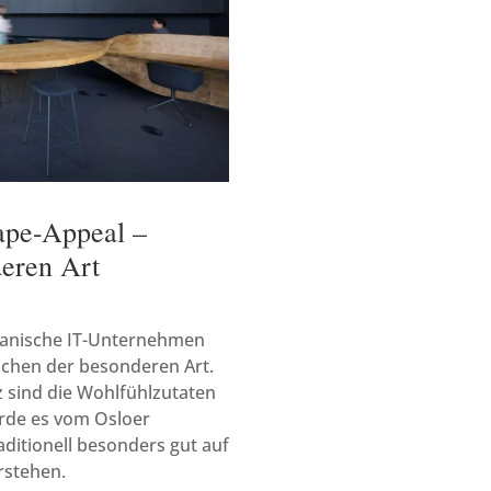
ape-Appeal –
deren Art
panische IT-Unternehmen
lächen der besonderen Art.
 sind die Wohlfühlzutaten
wurde es vom Osloer
aditionell besonders gut auf
rstehen.