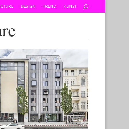
ECTURE
DESIGN
TREND
KUNST
ure