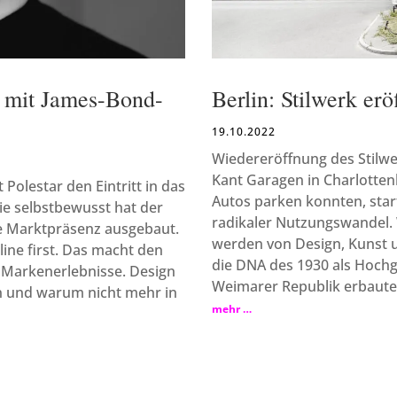
n mit James-Bond-
Berlin: Stilwerk er
19.10.2022
Wiedereröffnung des Stilwer
Kant Garagen in Charlottenb
Polestar den Eintritt in das
Autos parken konnten, start
e selbstbewusst hat der
radikaler Nutzungswandel. 
e Marktpräsenz ausgebaut.
werden von Design, Kunst u
line first. Das macht den
die DNA des 1930 als Hochg
e Markenerlebnisse. Design
Weimarer Republik erbauten
n und warum nicht mehr in
mehr …