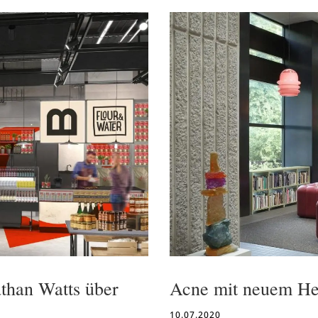
than Watts über
Acne mit neuem He
10.07.2020