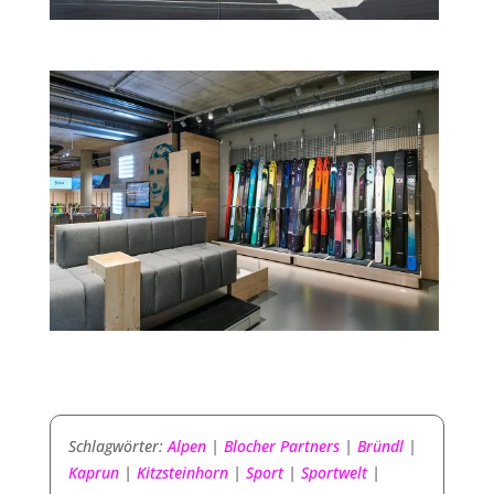
Schlagwörter:
Alpen
|
Blocher Partners
|
Bründl
|
Kaprun
|
Kitzsteinhorn
|
Sport
|
Sportwelt
|