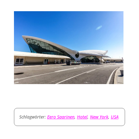
Schlagwörter:
Eero Saarinen
,
Hotel
,
New York
,
USA